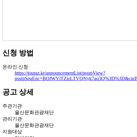
신청 방법
온라인 신청
https://touraz.kr/announcementList/pssrpView?
pssrpSeqEnc=BOfWYlTZizLTVQNyk7ao3Q%3D%3D&curP
공고 상세
주관기관
울산문화관광재단
관리기관
울산문화관광재단
지원대상