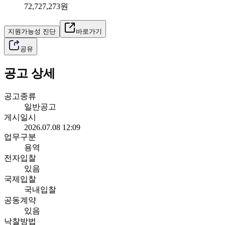
72,727,273원
지원가능성 진단
바로가기
공유
공고 상세
공고종류
일반공고
게시일시
2026.07.08 12:09
업무구분
용역
전자입찰
있음
국제입찰
국내입찰
공동계약
있음
낙찰방법