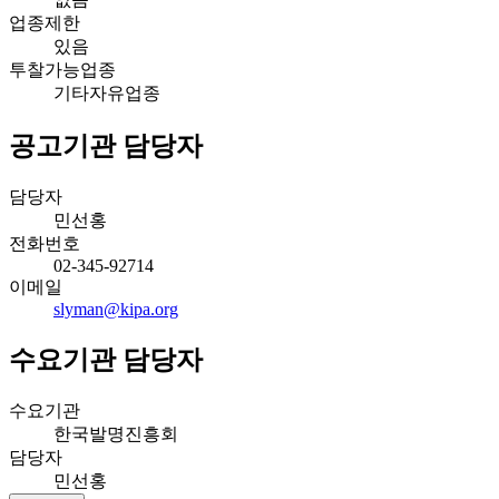
업종제한
있음
투찰가능업종
기타자유업종
공고기관 담당자
담당자
민선홍
전화번호
02-345-92714
이메일
slyman@kipa.org
수요기관 담당자
수요기관
한국발명진흥회
담당자
민선홍