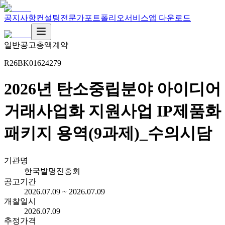
공지사항
컨설팅
전문가
포트폴리오
서비스
앱 다운로드
일반공고
총액계약
R26BK01624279
2026년 탄소중립분야 아이디어
거래사업화 지원사업 IP제품화
패키지 용역(9과제)_수의시담
기관명
한국발명진흥회
공고기간
2026.07.09 ~ 2026.07.09
개찰일시
2026.07.09
추정가격