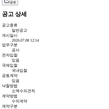
공유
공고 상세
공고종류
일반공고
게시일시
2026.07.08 12:14
업무구분
공사
전자입찰
있음
국제입찰
국내입찰
공동계약
있음
낙찰방법
소액수의견적
계약방법
수의계약
계약구분