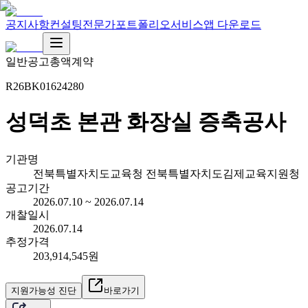
공지사항
컨설팅
전문가
포트폴리오
서비스
앱 다운로드
일반공고
총액계약
R26BK01624280
성덕초 본관 화장실 증축공사
기관명
전북특별자치도교육청 전북특별자치도김제교육지원청
공고기간
2026.07.10 ~ 2026.07.14
개찰일시
2026.07.14
추정가격
203,914,545원
지원가능성 진단
바로가기